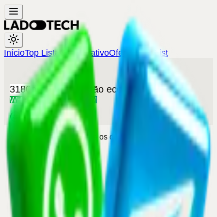
Início
Top Lista
Comparativo
Ofertas
Tier List
3180
pessoas já estão economizando
WHATSAPP
TELEGRAM
Grupo 100% gratuito
©
2026
Lado Tech. Todos os direitos reservados.