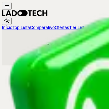
Início
Top Lista
Comparativo
Ofertas
Tier List
3180
pessoas já estão 
WHATSAPP
TELEGRAM
Grupo 100% gratuito
©
2026
Lado Tech. Todos os direito