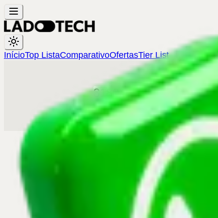
Início
Top Lista
Comparativo
Ofertas
Tier List
3180
pessoas já estão 
WHATSAPP
TELEGRAM
Grupo 100% gratuito
©
2026
Lado Tech. Todos os direito